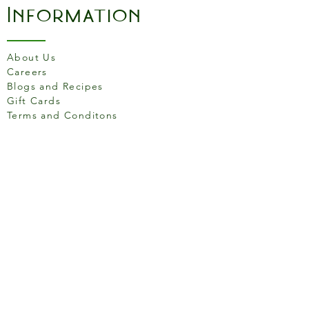
Information
About Us
Careers
Blogs and Recipes
Gift Cards
Terms and Conditons
Store Location
158 Putney High St, London
SW15 1RS