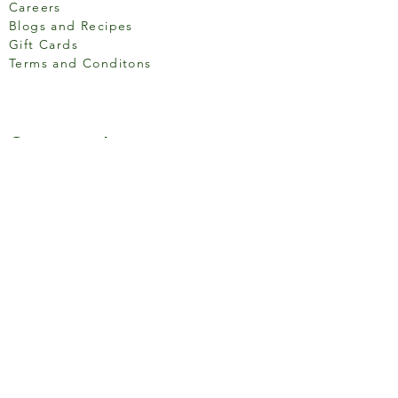
Careers
Blogs and Recipes
Gift Cards
Terms and Conditons
Store Location
158 Putney High St, London
SW15 1RS
Social media