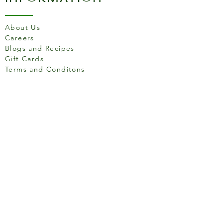
About Us
Careers
Blogs and Recipes
Gift Cards
Terms and Conditons
Store Location
158 Putney High St, London
SW15 1RS
Social media