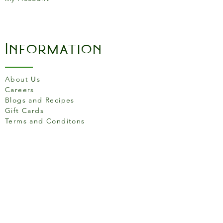
Information
About Us
Careers
Blogs and Recipes
Gift Cards
Terms and Conditons
Store Location
158 Putney High St, London
SW15 1RS