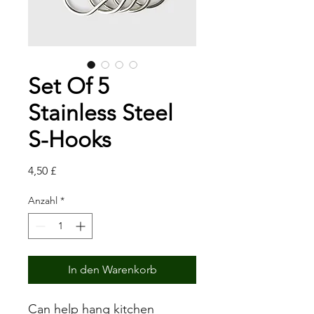
Set Of 5
Stainless Steel
S-Hooks
Preis
4,50 £
Anzahl
*
In den Warenkorb
Can help hang kitchen