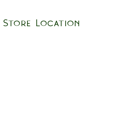
Store Location
158 Putney High St, London
SW15 1RS
Social media