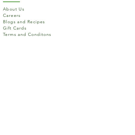
About Us
Careers
Blogs and Recipes
Gift Cards
Terms and Conditons
Store Location
158 Putney High St, London
SW15 1RS
Social media