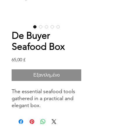
De Buyer
Seafood Box
Τιμή
65,00 £
Εξαντλημένο
The essential seafood tools
gathered in a practical and
elegant box.
Set includes :
• Seafood shears
• 4 st/steel seafood forks