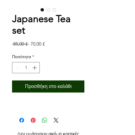
Japanese Tea
set
Κανονική
Τιμή
 85,00 £ 
70,00 £
τιμή
Έκπτωσης
Ποσότητα
*
Προσθήκη στο καλάθι
Δεν υπάρχουν ακόμη κριτικές