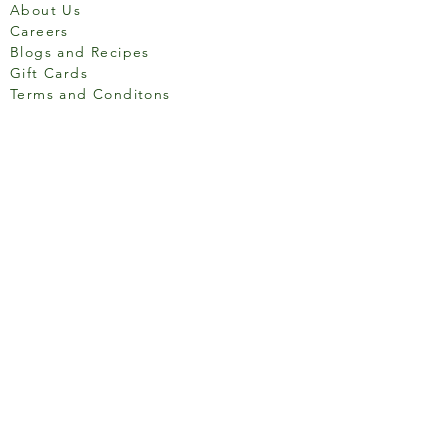
About Us
Careers
Blogs and Recipes
Gift Cards
Terms and Conditons
Store Location
158 Putney High St, London
SW15 1RS
Social media