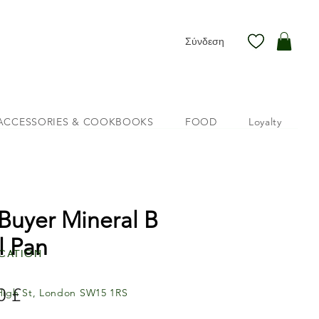
Σύνδεση
ACCESSORIES & COOKBOOKS
FOOD
Loyalty
Buyer Mineral B
l Pan
cation
0 £
Τιμή
High St, London SW15 1RS