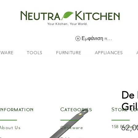
Your Kitchen, Your World.
Εμφάνιση πόντων
EWARE
TOOLS
FURNITURE
APPLIANCES
De 
Gril
Information
Categories
Store Lo
62,0
158 Putney 
About Us
Cookware