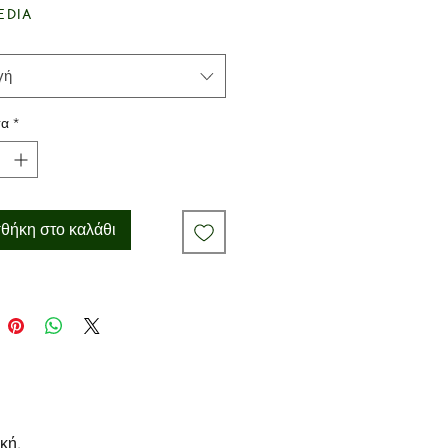
edia
γή
τα
*
θήκη στο καλάθι
κή.