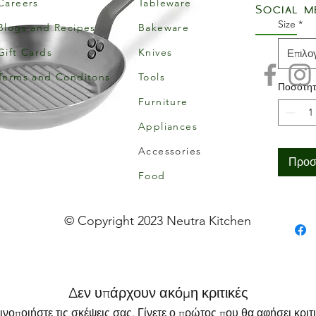
Careers
Tableware
Social m
Size
*
Blogs and Recipes
Bakeware
Gift Cards
Knives
Επιλο
Terms and Conditons
Tools
Ποσότη
Furniture
Appliances
Accessories
Προσ
Food
© Copyright 2023 Neutra Kitchen
Δεν υπάρχουν ακόμη κριτικές
ινοποιήστε τις σκέψεις σας. Γίνετε ο πρώτος που θα αφήσει κριτι