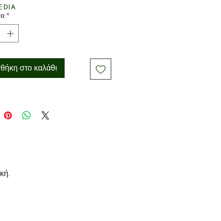
edia
τα
*
θήκη στο καλάθι
κή.