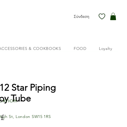
Σύνδεση
ACCESSORIES & COOKBOOKS
FOOD
Loyalty
12 Star Piping
oy Tube
cation
 £
Τιμή
High St, London SW15 1RS