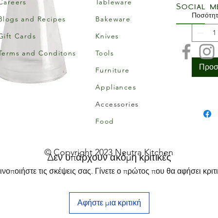
Careers
Tableware
Social m
Ποσότη
Blogs and Recipes
Bakeware
Gift Cards
Knives
Terms and Conditons
Tools
Προσ
Furniture
Appliances
Accessories
Food
© Copyright 2023 Neutra Kitchen
Δεν υπάρχουν ακόμη κριτικές
ινοποιήστε τις σκέψεις σας. Γίνετε ο πρώτος που θα αφήσει κριτι
Αφήστε μια κριτική