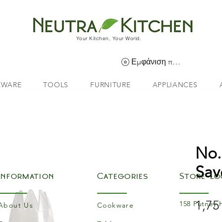
Your Kitchen, Your World.
Εμφάνιση πόντων
EWARE
TOOLS
FURNITURE
APPLIANCES
No.
Sav
Information
Categories
Store Lo
1,75
158 Putney 
About Us
Cookware