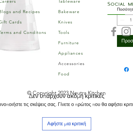
Careers
Tableware
Social m
Ποσότη
Blogs and Recipes
Bakeware
Gift Cards
Knives
Terms and Conditons
Tools
Προσ
Furniture
Appliances
Accessories
Food
© Copyright 2023 Neutra Kitchen
Δεν υπάρχουν ακόμη κριτικές
ινοποιήστε τις σκέψεις σας. Γίνετε ο πρώτος που θα αφήσει κριτι
Αφήστε μια κριτική