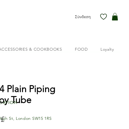
Σύνδεση
ACCESSORIES & COOKBOOKS
FOOD
Loyalty
4 Plain Piping
oy Tube
cation
 £
Τιμή
High St, London SW15 1RS