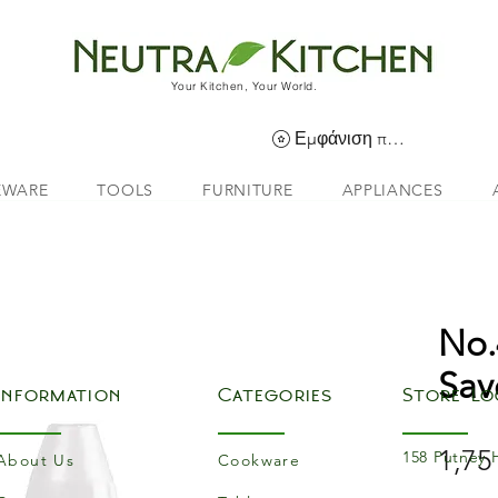
Your Kitchen, Your World.
Εμφάνιση πόντων
EWARE
TOOLS
FURNITURE
APPLIANCES
No.
Sav
Information
Categories
Store Lo
1,75
158 Putney 
About Us
Cookware