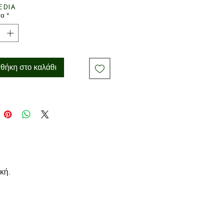
edia
τα
*
θήκη στο καλάθι
κή.