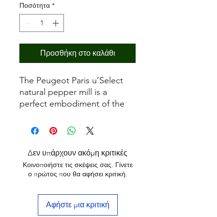
Ποσότητα
*
Προσθήκη στο καλάθι
The Peugeot Paris u’Select
natural pepper mill is a
perfect embodiment of the
values of the brand -
elegance, authenticity, the
French way of life and pure
ingenuity. A manual mill that
Δεν υπάρχουν ακόμη κριτικές
is compact but so clever.
Κοινοποιήστε τις σκέψεις σας. Γίνετε
ο πρώτος που θα αφήσει κριτική.
Αφήστε μια κριτική