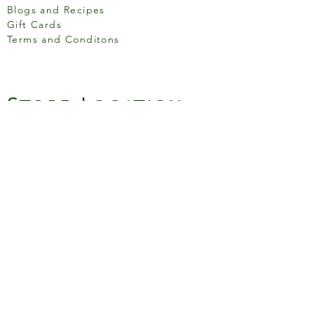
Blogs and Recipes
Gift Cards
Terms and Conditons
Store Location
158 Putney High St, London
SW15 1RS
Social media