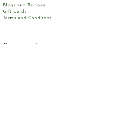
Blogs and Recipes
Gift Cards
Terms and Conditons
Store Location
158 Putney High St, London
SW15 1RS
Social media