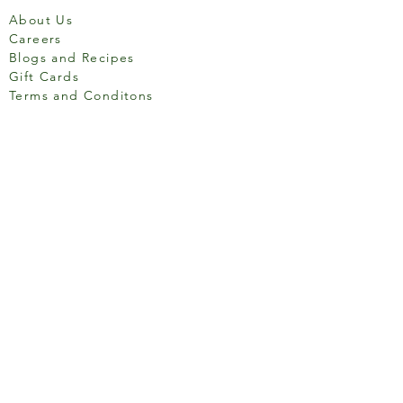
About Us
Careers
Blogs and Recipes
Gift Cards
Terms and Conditons
Store Location
158 Putney High St, London
SW15 1RS
Social media