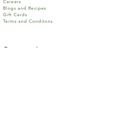
Careers
Blogs and Recipes
Gift Cards
Terms and Conditons
Store Location
158 Putney High St, London
SW15 1RS
Social media