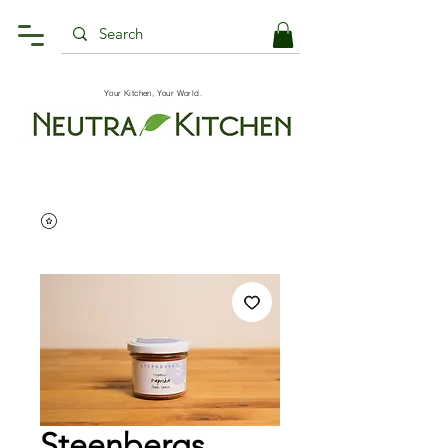
Your Kitchen, Your World.
Steenbergs