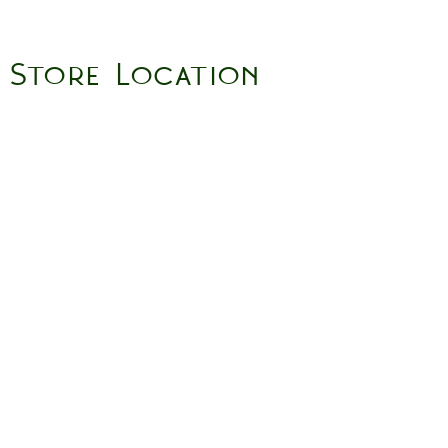
Store Location
158 Putney High St, London
SW15 1RS
Social media