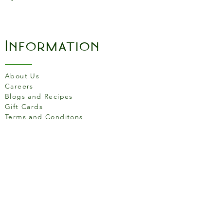
Information
About Us
Careers
Blogs and Recipes
Gift Cards
Terms and Conditons
Store Location
158 Putney High St, London
SW15 1RS