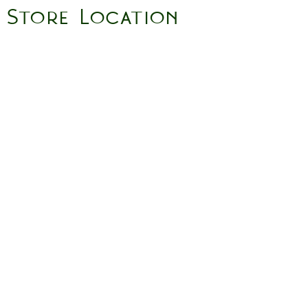
Store Location
158 Putney High St, London
SW15 1RS
Social media