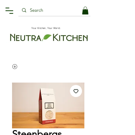
Your Kitchen, Your World.
Steenbergs