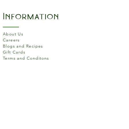
Information
About Us
Careers
Blogs and Recipes
Gift Cards
Terms and Conditons
Store Location
158 Putney High St, London
SW15 1RS