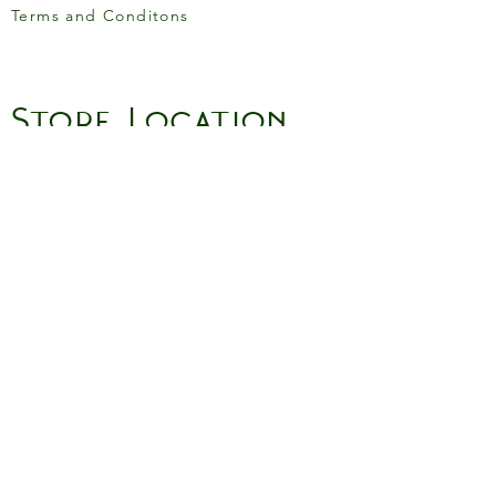
Terms and Conditons
Store Location
158 Putney High St, London
SW15 1RS
Social media