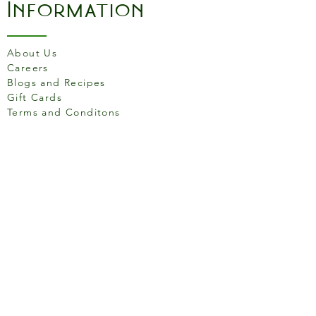
Information
About Us
Careers
Blogs and Recipes
Gift Cards
Terms and Conditons
Store Location
158 Putney High St, London
SW15 1RS