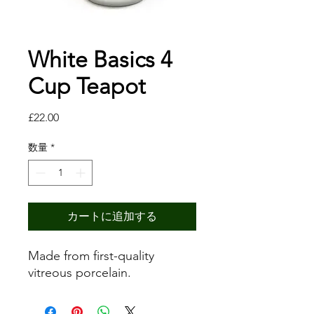
White Basics 4
Cup Teapot
価
£22.00
格
数量
*
カートに追加する
Made from first-quality
vitreous porcelain.