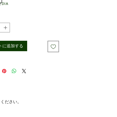
0
価
edia
格
トに追加する
てください。