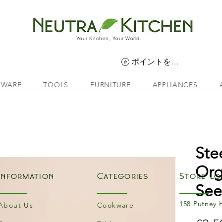
Your Kitchen, Your World.
ポイントを表示
EWARE
TOOLS
FURNITURE
APPLIANCES
Ste
Org
Information
Categories
Store Lo
Se
158 Putney 
About Us
Cookware