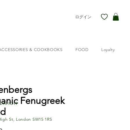
ログイン
ACCESSORIES & COOKBOOKS
FOOD
Loyalty
enbergs
anic Fenugreek
cation
ed
High St, London SW15 1RS