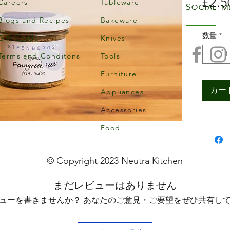
£2.5
Careers
Tableware
Social m
Blogs and Recipes
Bakeware
数量
*
Gift Cards
Knives
Terms and Conditons
Tools
Furniture
カー
Appliances
Accessories
Food
© Copyright 2023 Neutra Kitchen
まだレビューはありません
ューを書きませんか？ あなたのご意見・ご要望をぜひ共有し