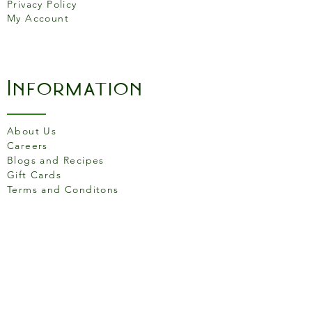
Privacy Policy
My Account
Information
About Us
Careers
Blogs and Recipes
Gift Cards
Terms and Conditons
Store Location
158 Putney High St, London