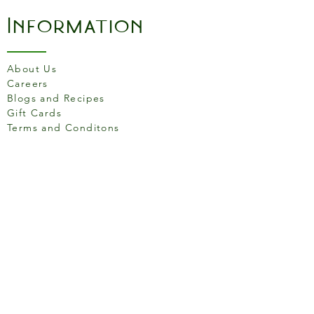
Information
About Us
Careers
Blogs and Recipes
Gift Cards
Terms and Conditons
Store Location
158 Putney High St, London
SW15 1RS