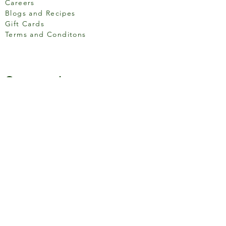
Careers
Blogs and Recipes
Gift Cards
Terms and Conditons
Store Location
158 Putney High St, London
SW15 1RS
Social media