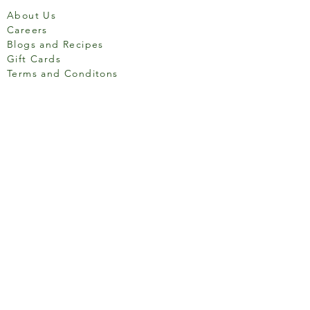
About Us
Careers
Blogs and Recipes
Gift Cards
Terms and Conditons
Store Location
158 Putney High St, London
SW15 1RS
Social media