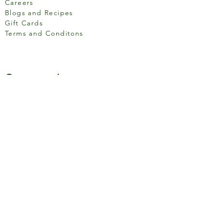
Careers
Blogs and Recipes
Gift Cards
Terms and Conditons
Store Location
158 Putney High St, London
SW15 1RS
Social media