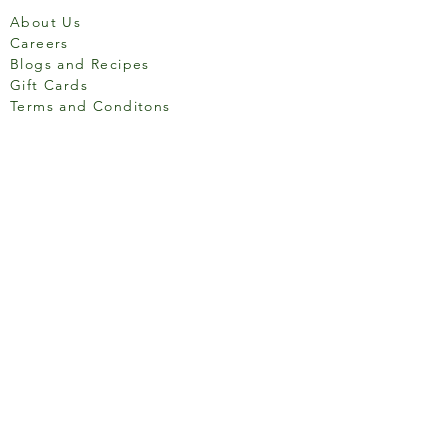
About Us
Careers
Blogs and Recipes
Gift Cards
Terms and Conditons
Store Location
158 Putney High St, London
SW15 1RS
Social media