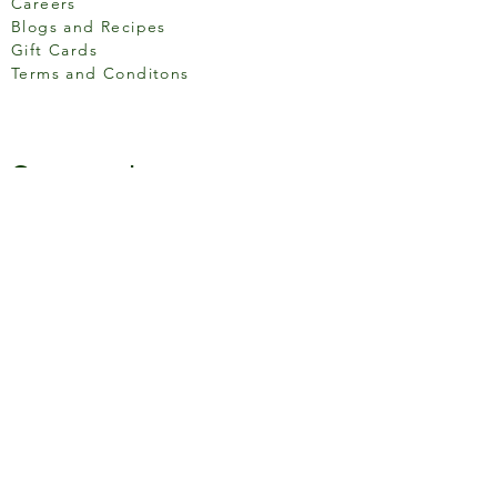
Careers
Blogs and Recipes
Gift Cards
Terms and Conditons
Store Location
158 Putney High St, London
SW15 1RS
Social media