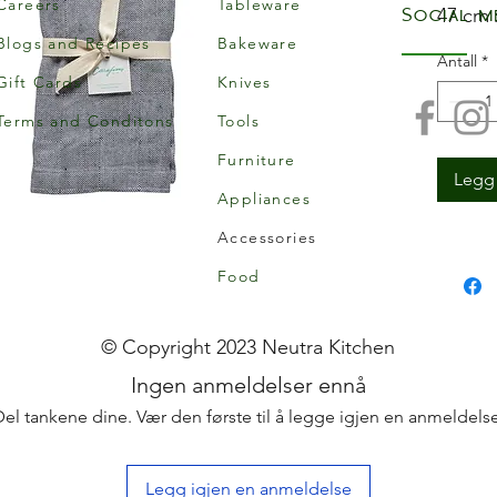
Careers
Tableware
Social m
47 cm 
Blogs and Recipes
Bakeware
Antall
*
Gift Cards
Knives
Terms and Conditons
Tools
Furniture
Legg 
Appliances
Accessories
Food
© Copyright 2023 Neutra Kitchen
Ingen anmeldelser ennå
Del tankene dine. Vær den første til å legge igjen en anmeldelse
Legg igjen en anmeldelse