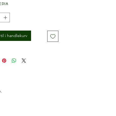
edia
til i handlekurv
.