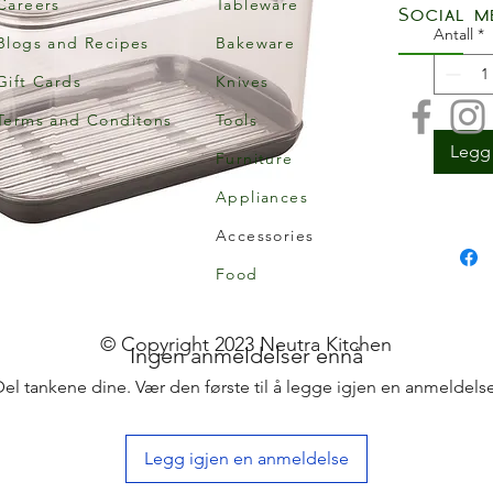
Careers
Tableware
Social m
Antall
*
Blogs and Recipes
Bakeware
Gift Cards
Knives
Terms and Conditons
Tools
Legg 
Furniture
Appliances
Accessories
Food
© Copyright 2023 Neutra Kitchen
Ingen anmeldelser ennå
Del tankene dine. Vær den første til å legge igjen en anmeldelse
Legg igjen en anmeldelse