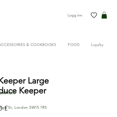
Logg inn
ACCESSORIES & COOKBOOKS
FOOD
Loyalty
Keeper Large
duce Keeper
cation
Pris
0 £
High St, London SW15 1RS