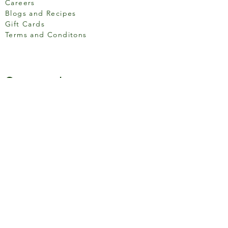
Careers
Blogs and Recipes
Gift Cards
Terms and Conditons
Store Location
158 Putney High St, London
SW15 1RS
Social media