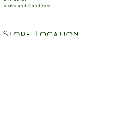
Terms and Conditons
Store Location
158 Putney High St, London
SW15 1RS
Social media