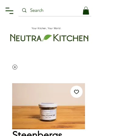
Your Kitchen, Your World.
Steenbergs