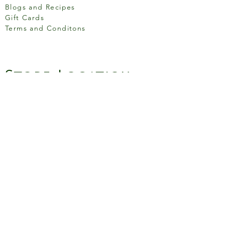
Blogs and Recipes
Gift Cards
Terms and Conditons
Store Location
158 Putney High St, London
SW15 1RS
Social media