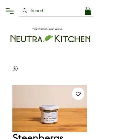
Your Kitchen, Your World.
Steenbergs