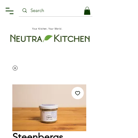
Your Kitchen, Your World.
Steenbergs