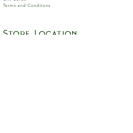
Terms and Conditons
Store Location
158 Putney High St, London
SW15 1RS
Social media