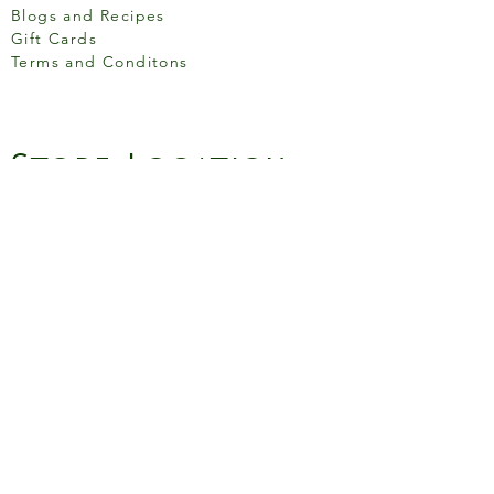
Blogs and Recipes
Gift Cards
Terms and Conditons
Store Location
158 Putney High St, London
SW15 1RS
Social media